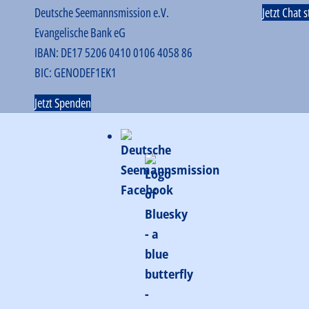
Deutsche Seemannsmission e.V.
Jetzt Chat 
Evangelische Bank eG
IBAN: DE17 5206 0410 0106 4058 86
BIC: GENODEF1EK1
Jetzt Spenden