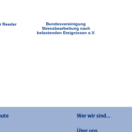
Bundesvereinigung
r Reeder
Stressbearbeitung nach
belastenden Ereignissen e.V.
eute
Wer wir sind…
Über uns