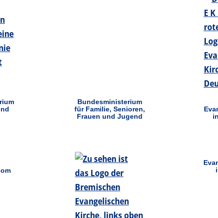
rium
Bundesministerium
und
für Familie, Senioren,
Evan
Frauen und Jugend
i
Evan
.com