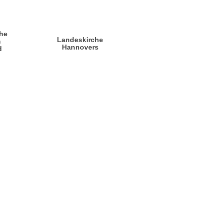
he
Landeskirche
m
Hannovers
d