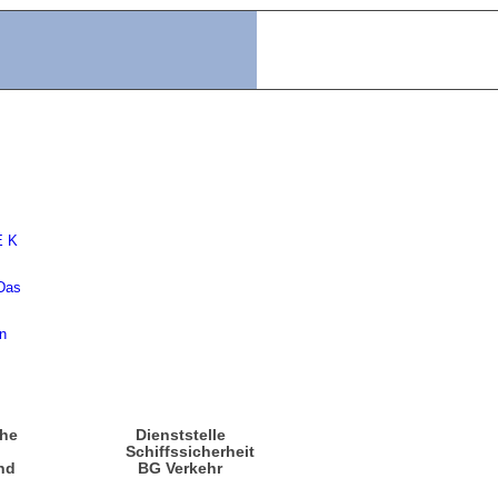
che
Dienststelle
n
Schiffssicherheit
nd
BG Verkehr