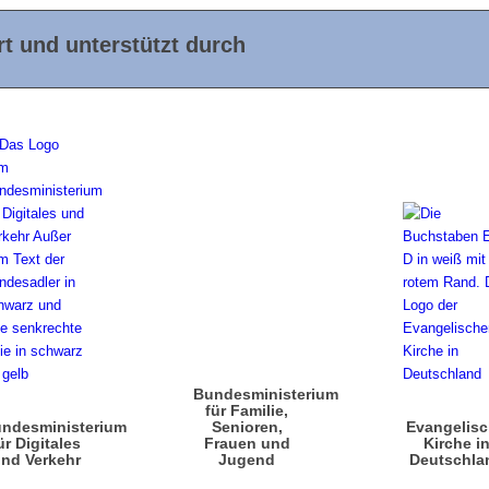
t und unterstützt durch
Bundesministerium
für Familie,
ndesministerium
Senioren,
Evangelis
ür Digitales
Frauen und
Kirche i
nd Verkehr
Jugend
Deutschla