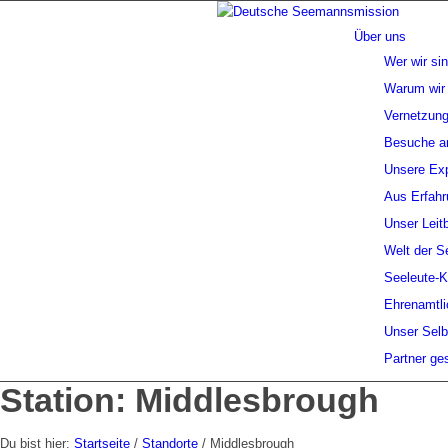
Über uns
Wer wir si
Warum wir 
Vernetzung
Besuche a
Unsere Exp
Aus Erfahr
Unser Leitb
Welt der S
Seeleute-
Ehrenamtli
Unser Selb
Partner ge
Station: Middlesbrough
Du bist hier:
Startseite
/
Standorte
/
Middlesbrough