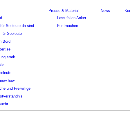
Presse & Material
News
Ko
nd
Lass fallen Anker
für Seeleute da sind
Festmachen
 für Seeleute
n Bord
ertise
ung stark
ild
eeleute
Know-how
che und Freiwillige
stverständnis
sucht