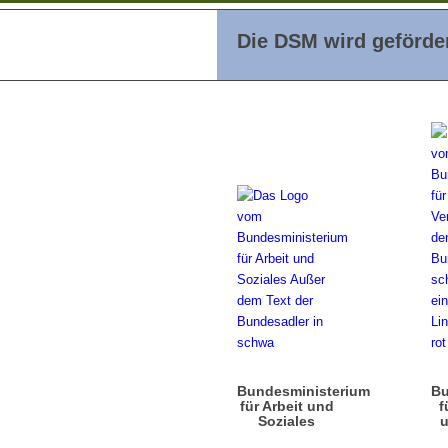
Die DSM wird geförder
Bundesministerium
Bu
für Arbeit und
f
Soziales
u