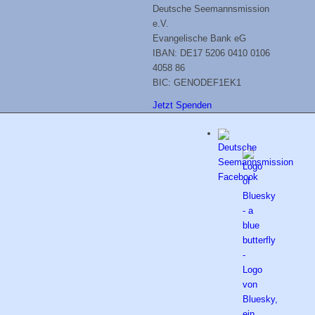
Deutsche Seemannsmission
e.V.
Evangelische Bank eG
IBAN: DE17 5206 0410 0106
4058 86
BIC: GENODEF1EK1
Jetzt Spenden