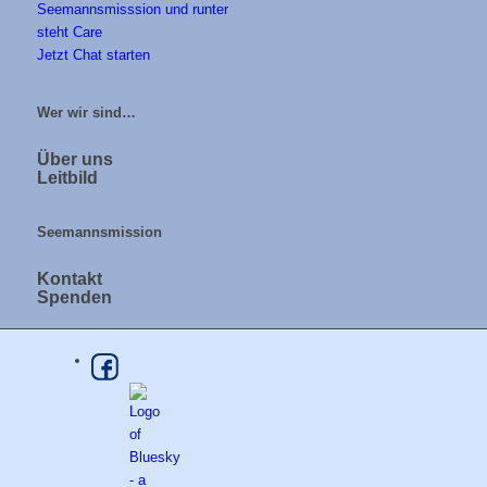
Jetzt Chat starten
Wer wir sind…
Über uns
Leitbild
Seemannsmission
Kontakt
Spenden