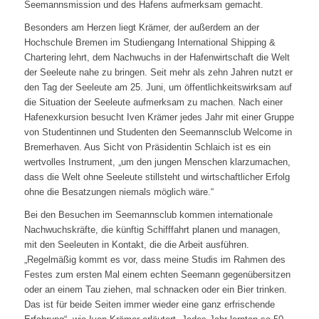
Seemannsmission und des Hafens aufmerksam gemacht.
Besonders am Herzen liegt Krämer, der außerdem an der
Hochschule Bremen im Studiengang International Shipping &
Chartering lehrt, dem Nachwuchs in der Hafenwirtschaft die Welt
der Seeleute nahe zu bringen. Seit mehr als zehn Jahren nutzt er
den Tag der Seeleute am 25. Juni, um öffentlichkeitswirksam auf
die Situation der Seeleute aufmerksam zu machen. Nach einer
Hafenexkursion besucht Iven Krämer jedes Jahr mit einer Gruppe
von Studentinnen und Studenten den Seemannsclub Welcome in
Bremerhaven. Aus Sicht von Präsidentin Schlaich ist es ein
wertvolles Instrument, „um den jungen Menschen klarzumachen,
dass die Welt ohne Seeleute stillsteht und wirtschaftlicher Erfolg
ohne die Besatzungen niemals möglich wäre.“
Bei den Besuchen im Seemannsclub kommen internationale
Nachwuchskräfte, die künftig Schifffahrt planen und managen,
mit den Seeleuten in Kontakt, die die Arbeit ausführen.
„Regelmäßig kommt es vor, dass meine Studis im Rahmen des
Festes zum ersten Mal einem echten Seemann gegenübersitzen
oder an einem Tau ziehen, mal schnacken oder ein Bier trinken.
Das ist für beide Seiten immer wieder eine ganz erfrischende