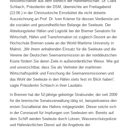
Wissenschaftler aus dem Bereich der Hafenwirtschaft. Dr. Clara
Schlaich, Präsidentin der DSM, überreichte am Freitagabend
(13.06.) in der Christuskirche Eimsbüttel die nicht dotierte
Auszeichnung an Prof. Dr. Iven Krämer für dessen Verdienste um
die sozialen und gesundheitlichen Belange der Seeleute. Der
Abteilungsleiter Häfen und Logistik bei der Bremer Senatorin für
Wirtschaft, Häfen und Transformation ist zugleich Dozent an der
Hochschule Bremen sowie an der World Maritime University in
Malmö. „Mit ihrem anhaltenden Einsatz für die Seeleute und die
Vereine der Deutschen Seemannsmission an der norddeutschen
Küste fördern Sie deren Ziele in außerordentlicher Weise. Wie gut
und unverzichtbar, dass Sie als Vertreter der maritimen
Wirtschaftspolitik und Forschung die Seemannsmissionen und
das Wohl der Seeleute in den Häfen stets fest im Blick haben“,
sagte Präsidentin Schlaich in ihrer Laudatio.
In Bremen hat der 52-jährige gebürtige Stralsunder, der seit 2009
für die bremische Senatsverwaltung tätig ist, beispielsweise den
ersten Sozialbeirat des Hafens mitgegründet. Dieser setzte sich
in der Coronazeit für Impfungen von Seeleuten ein. Bereits auf
dem Schiff werden Seeleute durch Lotsen, Wasserschutzpolizei
und Hafenärztlichen Dienst auf die Angebote der