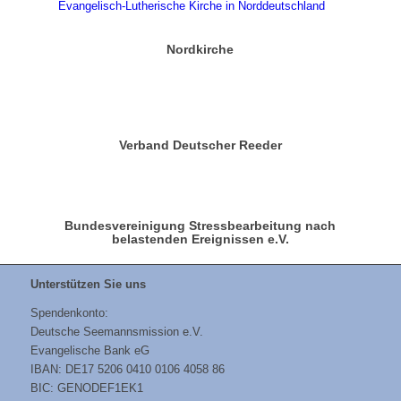
Nordkirche
Verband Deutscher Reeder
Bundesvereinigung Stressbearbeitung nach
belastenden Ereignissen e.V.
Unterstützen Sie uns
Spendenkonto:
Deutsche Seemannsmission e.V.
Evangelische Bank eG
IBAN: DE17 5206 0410 0106 4058 86
BIC: GENODEF1EK1