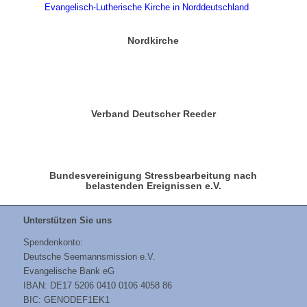
Nordkirche
Verband Deutscher Reeder
Bundesvereinigung Stressbearbeitung nach
belastenden Ereignissen e.V.
Unterstützen Sie uns
Spendenkonto:
Deutsche Seemannsmission e.V.
Evangelische Bank eG
IBAN: DE17 5206 0410 0106 4058 86
BIC: GENODEF1EK1