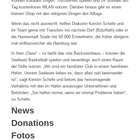
Können Karaoke singen, Tischtennis spielen und 24 Stunden am
Tag kostenloses WLAN nutzen. Darüber hinaus gibt es einen
kleinen Shop mit den nötigsten Dingen des Alltags.
Wenn das nicht ausreicht, helfen Diakonin Kerstin Schefe und
ihr Team gerne mit Transfers ins nächste Dorf (Bützfleth) oder in
die Hansestadt Stade mit 50.000 Einwohnern, die früher übrigens
mal einflussreicher als Hamburg war.
In ihrer „Oase“ – so heißt das rote Backsteinhaus – können die
Seeleute Basketball spielen und neuerdings auch einen Raum
der Stille nutzen. „Wir sind ein familiärer Club in einem familiären
Hafen. Unsere Seeleute lieben es, dass alles nah beieinander
ist“, sagt Kerstin Schefe und betont das hervorragende
Verhältnis mit den im Hafen ansässigen Unternehmen und
Behörden. „Sie helfen immer, wenn wir einmal Probleme haben“,
so Schefe.
News
Donations
Fotos