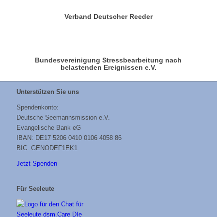
Verband Deutscher Reeder
Bundesvereinigung Stressbearbeitung nach
belastenden Ereignissen e.V.
Unterstützen Sie uns
Spendenkonto:
Deutsche Seemannsmission e.V.
Evangelische Bank eG
IBAN: DE17 5206 0410 0106 4058 86
BIC: GENODEF1EK1
Jetzt Spenden
Für Seeleute