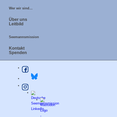
Wer wir sind…
Über uns
Leitbild
Seemannsmission
Kontakt
Spenden