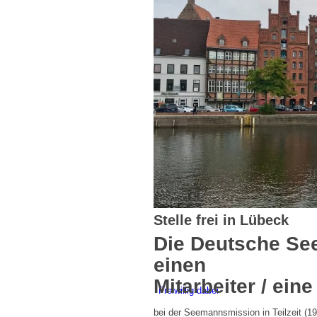
Standorte
Stelle frei in Lübeck
Die Deutsche See
einen
Mitarbeiter / ein
Freiwillig dabei
bei der Seemannsmission in Teilzeit (