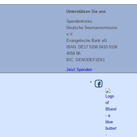
Unterstützen Sie uns
Spendenkonto:
Deutsche Seemannsmission
e.V.
Evangelische Bank eG
IBAN: DE17 5206 0410 0106
4058 86
BIC: GENODEF1EK1
Jetzt Spenden