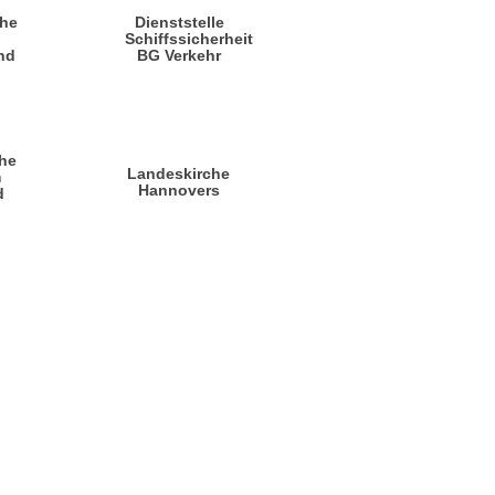
che
Dienststelle
n
Schiffssicherheit
nd
BG Verkehr
he
Landeskirche
m
Hannovers
d