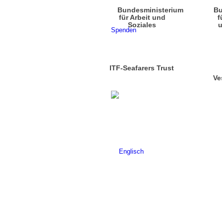
Bundesministerium
Bu
für Arbeit und
f
Soziales
u
Spenden
ITF-Seafarers Trust
Ve