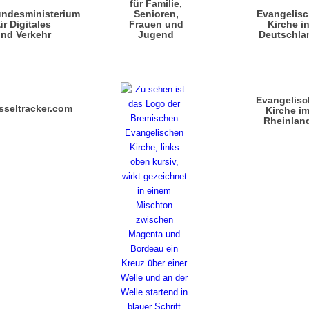
für Familie,
ndesministerium
Senioren,
Evangelis
ür Digitales
Frauen und
Kirche i
nd Verkehr
Jugend
Deutschla
Evangelisc
sseltracker.com
Kirche i
Rheinlan