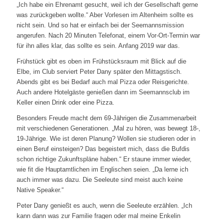
„Ich habe ein Ehrenamt gesucht, weil ich der Gesellschaft gerne
was zurückgeben wollte.“ Aber Vorlesen im Altenheim sollte es
nicht sein. Und so hat er einfach bei der Seemannsmission
angerufen. Nach 20 Minuten Telefonat, einem Vor-Ort-Termin war
für ihn alles klar, das sollte es sein. Anfang 2019 war das.
Frühstück gibt es oben im Frühstücksraum mit Blick auf die
Elbe, im Club serviert Peter Dany später den Mittagstisch.
Abends gibt es bei Bedarf auch mal Pizza oder Reisgerichte.
Auch andere Hotelgäste genießen dann im Seemannsclub im
Keller einen Drink oder eine Pizza.
Besonders Freude macht dem 69-Jährigen die Zusammenarbeit
mit verschiedenen Generationen. „Mal zu hören, was bewegt 18-,
19-Jährige. Wie ist deren Planung? Wollen sie studieren oder in
einen Beruf einsteigen? Das begeistert mich, dass die Bufdis
schon richtige Zukunftspläne haben.“ Er staune immer wieder,
wie fit die Hauptamtlichen im Englischen seien. „Da lerne ich
auch immer was dazu. Die Seeleute sind meist auch keine
Native Speaker.“
Peter Dany genießt es auch, wenn die Seeleute erzählen. „Ich
kann dann was zur Familie fragen oder mal meine Enkelin