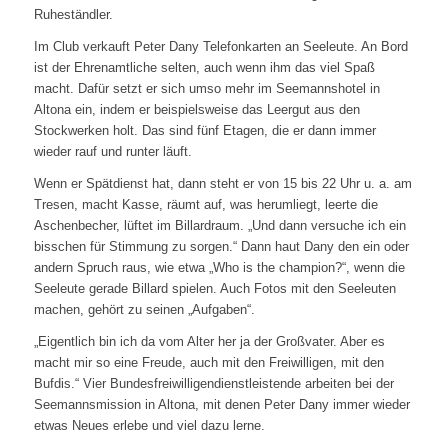
Ruheständler.
Im Club verkauft Peter Dany Telefonkarten an Seeleute. An Bord
ist der Ehrenamtliche selten, auch wenn ihm das viel Spaß
macht. Dafür setzt er sich umso mehr im Seemannshotel in
Altona ein, indem er beispielsweise das Leergut aus den
Stockwerken holt. Das sind fünf Etagen, die er dann immer
wieder rauf und runter läuft.
Wenn er Spätdienst hat, dann steht er von 15 bis 22 Uhr u. a. am
Tresen, macht Kasse, räumt auf, was herumliegt, leerte die
Aschenbecher, lüftet im Billardraum. „Und dann versuche ich ein
bisschen für Stimmung zu sorgen.“ Dann haut Dany den ein oder
andern Spruch raus, wie etwa „Who is the champion?“, wenn die
Seeleute gerade Billard spielen. Auch Fotos mit den Seeleuten
machen, gehört zu seinen „Aufgaben“.
„Eigentlich bin ich da vom Alter her ja der Großvater. Aber es
macht mir so eine Freude, auch mit den Freiwilligen, mit den
Bufdis.“ Vier Bundesfreiwilligendienstleistende arbeiten bei der
Seemannsmission in Altona, mit denen Peter Dany immer wieder
etwas Neues erlebe und viel dazu lerne.