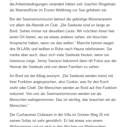
die Arbeitsbedingungen verändert hätten seit Joachim Ringelnatz
als Marineoffizier im Ersten Weltkrieg zur See gefahren sei.
Bei der Seemannsmission betreut die gebürtige Münsteranerin
vor allem die Abende im Club. „Die Seeleute sind so lange an
Bord. Sehen immer nur dieselben Leute. Wir möchten ihnen hier
einen Ort bieten, wo sie etwas anderes sehen, ein bisschen
Ansprache haben, wenn sie das wollen.“ Manche kämen wegen
des W-LANs und wollten in Ruhe nach Hause telefonieren. Sie
merke aber auch, dass sich viele Seeleute freuten, wenn sie
Interesse zeige. Jenny Sarrazin bekommt dann oft Fotos aus der
Heimat der Seeleute und von deren Familien zu sehen.
An Bord sei der Alltag anonym. „Die Seeleute werden meist mit
ihrer Funktion angesprochen, also Cookie, was für den Koch
steht oder Chief. Die Menschen werden an Bord auf ihre Funktion
reduziert. Von uns als Seemannsmission werden sie als
Menschen wahrgenommen. Das ist wichtig, das brauchen wir als
Menschen.“
Der Cuxhavener Clubraum in der Villa im Grünen Weg 25 mit
seinen Sofas ist sehr gemütlich. Er hat etwas von einem
Wohnzimmer und ist jetzt in den Wochen vor Weihnachten