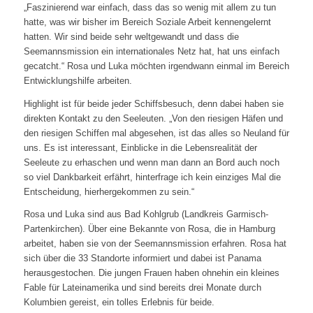
„Faszinierend war einfach, dass das so wenig mit allem zu tun
hatte, was wir bisher im Bereich Soziale Arbeit kennengelernt
hatten. Wir sind beide sehr weltgewandt und dass die
Seemannsmission ein internationales Netz hat, hat uns einfach
gecatcht.“ Rosa und Luka möchten irgendwann einmal im Bereich
Entwicklungshilfe arbeiten.
Highlight ist für beide jeder Schiffsbesuch, denn dabei haben sie
direkten Kontakt zu den Seeleuten. „Von den riesigen Häfen und
den riesigen Schiffen mal abgesehen, ist das alles so Neuland für
uns. Es ist interessant, Einblicke in die Lebensrealität der
Seeleute zu erhaschen und wenn man dann an Bord auch noch
so viel Dankbarkeit erfährt, hinterfrage ich kein einziges Mal die
Entscheidung, hierhergekommen zu sein.“
Rosa und Luka sind aus Bad Kohlgrub (Landkreis Garmisch-
Partenkirchen). Über eine Bekannte von Rosa, die in Hamburg
arbeitet, haben sie von der Seemannsmission erfahren. Rosa hat
sich über die 33 Standorte informiert und dabei ist Panama
herausgestochen. Die jungen Frauen haben ohnehin ein kleines
Fable für Lateinamerika und sind bereits drei Monate durch
Kolumbien gereist, ein tolles Erlebnis für beide.