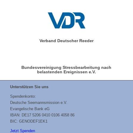
Verband Deutscher Reeder
Bundesvereinigung Stressbearbeitung nach
belastenden Ereignissen e.V.
Unterstützen Sie uns
Spendenkonto:
Deutsche Seemannsmission e.V.
Evangelische Bank eG
IBAN: DE17 5206 0410 0106 4058 86
BIC: GENODEF1EK1
Jetzt Spenden