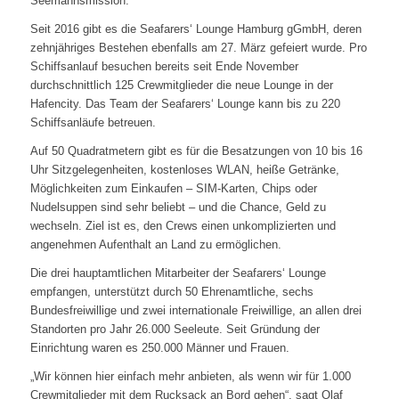
Seemannsmission.
Seit 2016 gibt es die Seafarers‘ Lounge Hamburg gGmbH, deren
zehnjähriges Bestehen ebenfalls am 27. März gefeiert wurde. Pro
Schiffsanlauf besuchen bereits seit Ende November
durchschnittlich 125 Crewmitglieder die neue Lounge in der
Hafencity. Das Team der Seafarers‘ Lounge kann bis zu 220
Schiffsanläufe betreuen.
Auf 50 Quadratmetern gibt es für die Besatzungen von 10 bis 16
Uhr Sitzgelegenheiten, kostenloses WLAN, heiße Getränke,
Möglichkeiten zum Einkaufen – SIM-Karten, Chips oder
Nudelsuppen sind sehr beliebt – und die Chance, Geld zu
wechseln. Ziel ist es, den Crews einen unkomplizierten und
angenehmen Aufenthalt an Land zu ermöglichen.
Die drei hauptamtlichen Mitarbeiter der Seafarers‘ Lounge
empfangen, unterstützt durch 50 Ehrenamtliche, sechs
Bundesfreiwillige und zwei internationale Freiwillige, an allen drei
Standorten pro Jahr 26.000 Seeleute. Seit Gründung der
Einrichtung waren es 250.000 Männer und Frauen.
„Wir können hier einfach mehr anbieten, als wenn wir für 1.000
Crewmitglieder mit dem Rucksack an Bord gehen“, sagt Olaf