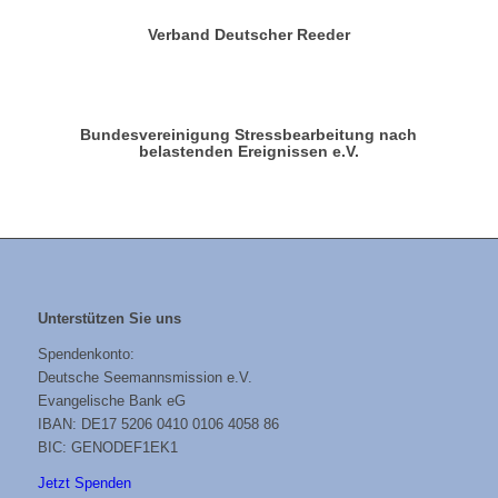
Verband Deutscher Reeder
Bundesvereinigung Stressbearbeitung nach
belastenden Ereignissen e.V.
Unterstützen Sie uns
Spendenkonto:
Deutsche Seemannsmission e.V.
Evangelische Bank eG
IBAN: DE17 5206 0410 0106 4058 86
BIC: GENODEF1EK1
Jetzt Spenden