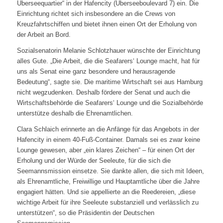
Überseequartier“ in der Hafencity (Überseeboulevard 7) ein. Die
Einrichtung richtet sich insbesondere an die Crews von
Kreuzfahrtschiffen und bietet ihnen einen Ort der Erholung von
der Arbeit an Bord.
Sozialsenatorin Melanie Schlotzhauer wünschte der Einrichtung
alles Gute. „Die Arbeit, die die Seafarers‘ Lounge macht, hat für
uns als Senat eine ganz besondere und herausragende
Bedeutung“, sagte sie. Die maritime Wirtschaft sei aus Hamburg
nicht wegzudenken. Deshalb fördere der Senat und auch die
Wirtschaftsbehörde die Seafarers‘ Lounge und die Sozialbehörde
unterstütze deshalb die Ehrenamtlichen.
Clara Schlaich erinnerte an die Anfänge für das Angebots in der
Hafencity in einem 40-Fuß-Container. Damals sei es zwar keine
Lounge gewesen, aber „ein klares Zeichen“ – für einen Ort der
Erholung und der Würde der Seeleute, für die sich die
Seemannsmission einsetze. Sie dankte allen, die sich mit Ideen,
als Ehrenamtliche, Freiwillige und Hauptamtliche über die Jahre
engagiert hätten. Und sie appellierte an die Reedereien, „diese
wichtige Arbeit für ihre Seeleute substanziell und verlässlich zu
unterstützen“, so die Präsidentin der Deutschen