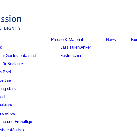
Presse & Material
News
Ko
nd
Lass fallen Anker
für Seeleute da sind
Festmachen
 für Seeleute
n Bord
ertise
ung stark
ild
eeleute
Know-how
che und Freiwillige
stverständnis