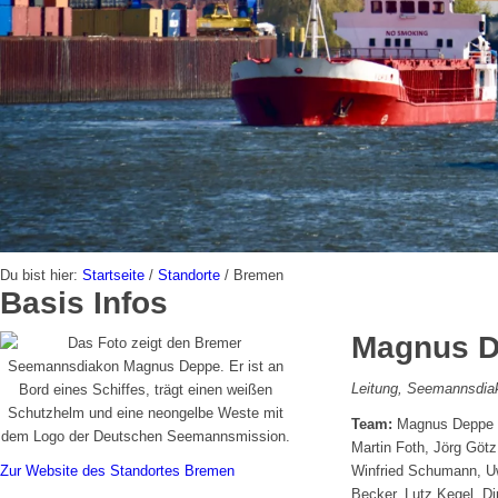
Du bist hier:
Startseite
/
Standorte
/
Bremen
Basis Infos
Magnus 
Leitung, Seemannsdia
Team:
Magnus Deppe (L
Martin Foth, Jörg Götz
Zur Website des Standortes Bremen
Winfried Schumann, Uw
Becker, Lutz Kegel, D