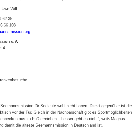
: Uwe Will
9 62 35
6 66 108
nnsmission.org
sion e.V.
e 4
 Krankenbesuche
 Seemannsmission für Seeleute wohl nicht haben: Direkt gegenüber ist die
aktisch vor der Tür. Gleich in der Nachbarschaft gibt es Sportmöglichkeiten
fenbecken aus zu Fuß erreichen – besser geht es nicht“, weiß Magnus
d damit die älteste Seemannsmission in Deutschland ist.