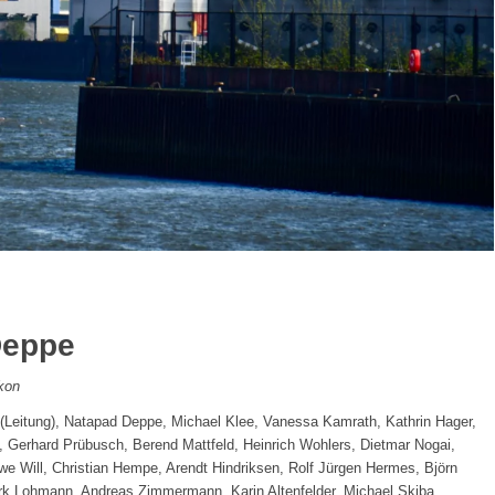
Deppe
kon
eitung), Natapad Deppe, Michael Klee, Vanessa Kamrath, Kathrin Hager,
, Gerhard Prübusch, Berend Mattfeld, Heinrich Wohlers, Dietmar Nogai,
e Will, Christian Hempe, Arendt Hindriksen, Rolf Jürgen Hermes, Björn
irk Lohmann, Andreas Zimmermann, Karin Altenfelder, Michael Skiba