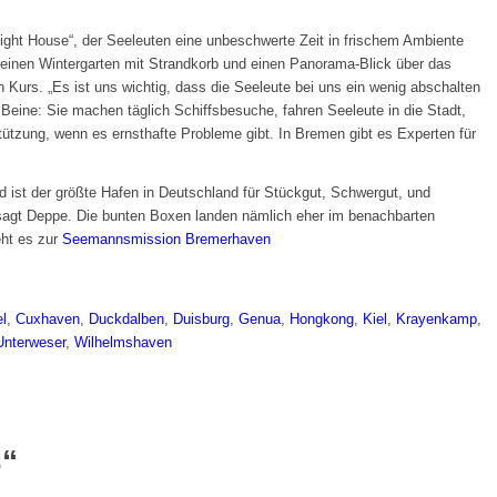
ght House“, der Seeleuten eine unbeschwerte Zeit in frischem Ambiente
, einen Wintergarten mit Strandkorb und einen Panorama-Blick über das
 Kurs. „Es ist uns wichtig, dass die Seeleute bei uns ein wenig abschalten
Beine: Sie machen täglich Schiffsbesuche, fahren Seeleute in die Stadt,
tzung, wenn es ernsthafte Probleme gibt. In Bremen gibt es Experten für
 ist der größte Hafen in Deutschland für Stückgut, Schwergut, und
, sagt Deppe. Die bunten Boxen landen nämlich eher im benachbarten
ht es zur
Seemannsmission Bremerhaven
l
,
Cuxhaven
,
Duckdalben
,
Duisburg
,
Genua
,
Hongkong
,
Kiel
,
Krayenkamp
,
Unterweser
,
Wilhelmshaven
s“