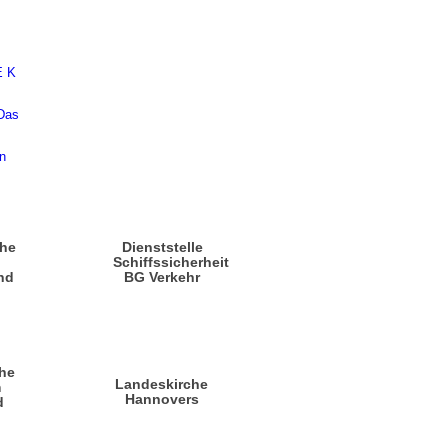
che
Dienststelle
n
Schiffssicherheit
nd
BG Verkehr
he
Landeskirche
m
Hannovers
d