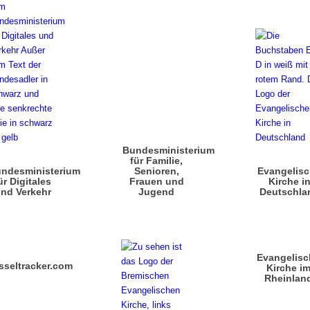
Bundesministerium
für Familie,
ndesministerium
Senioren,
Evangelis
ür Digitales
Frauen und
Kirche i
nd Verkehr
Jugend
Deutschla
Evangelisc
sseltracker.com
Kirche i
Rheinlan