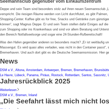
Seemannsclub gegenüber vom Einkaufszentrum
Deppe und sein Team sind besonders stolz auf ihren neuen Seemannsclub „Li
verspricht. Die riesigen Räume werden von Licht durchflutet, es gibt Palmen
Shopping-Center. Kaffee gibt es for free, Snacks und Getränke zum günstigen
können“, sagt Magnus Deppe. Er und sein Team stellen dafür Einiges auf die 
zum Shopping oder ins Krankenhaus und sind vor allem Beratung und Unterstü
den Bereich Notfallseelsorge und sogar eine 24-Stunden-Rufbereitschaft!
Was den Hafen gegenüber anderen so besonders macht? „Er ist weitläufig und
Massengut. Es wird quasi alles verladen, was nicht in den Container passt“
Bremerhaven. Und auch dort gibt es die Deutsche Seemannsmission. Hier ge
News
DSM e.V.
,
Altona
,
Amsterdam
,
Antwerpen
,
Bremen
,
Bremerhaven
,
Brunsbütte
Le Havre
,
Lübeck
,
Panama
,
Piräus
,
Rostock
,
Rotterdam
,
Santos
,
Sassnitz
,
Jahresrückblick 2025
Weiterlesen
DSM e.V.
,
Bremen
,
Inland
„Die Seefahrt lässt mich nicht lo