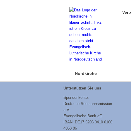
Ver
Nordkirche
Unterstützen Sie uns
Spendenkonto:
Deutsche Seemannsmission
e.V.
Evangelische Bank eG
IBAN: DE17 5206 0410 0106
4058 86