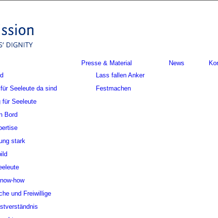
Presse & Material
News
Ko
nd
Lass fallen Anker
für Seeleute da sind
Festmachen
 für Seeleute
n Bord
ertise
ung stark
ild
eeleute
Know-how
che und Freiwillige
stverständnis