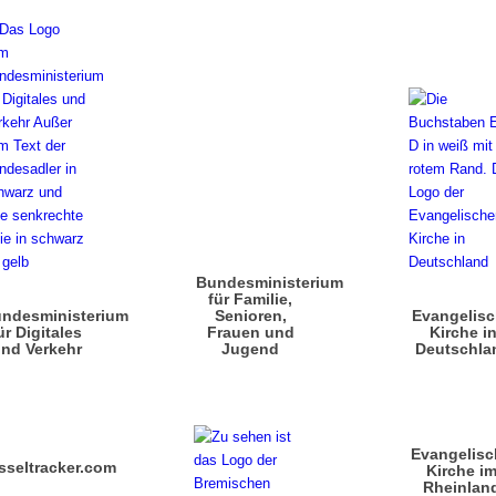
Bundesministerium
für Familie,
ndesministerium
Senioren,
Evangelis
ür Digitales
Frauen und
Kirche i
nd Verkehr
Jugend
Deutschla
Evangelisc
sseltracker.com
Kirche i
Rheinlan