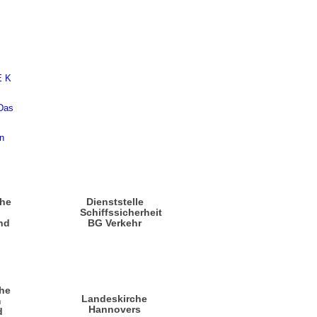
che
Dienststelle
n
Schiffssicherheit
nd
BG Verkehr
he
Landeskirche
m
Hannovers
d