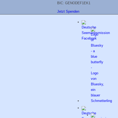
BIC: GENODEF1EK1
Jetzt Spenden