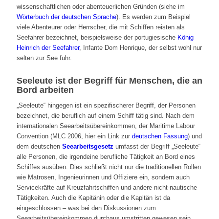
wissenschaftlichen oder abenteuerlichen Gründen (siehe im
Wörterbuch der deutschen Sprache
). Es werden zum Beispiel
viele Abenteurer oder Herrscher, die mit Schiffen reisten als
Seefahrer bezeichnet, beispielsweise der portugiesische
König
Heinrich der Seefahrer
, Infante Dom Henrique, der selbst wohl nur
selten zur See fuhr.
Seeleute ist der Begriff für Menschen, die an
Bord arbeiten
„Seeleute“ hingegen ist ein spezifischerer Begriff, der Personen
bezeichnet, die beruflich auf einem Schiff tätig sind. Nach dem
internationalen Seearbeitsübereinkommen, der Maritime Labour
Convention (MLC 2006, hier ein Link zur
deutschen Fassung
) und
dem deutschen
Seearbeitsgesetz
umfasst der Begriff „Seeleute“
alle Personen, die irgendeine berufliche Tätigkeit an Bord eines
Schiffes ausüben. Dies schließt nicht nur die traditionellen Rollen
wie Matrosen, Ingenieurinnen und Offiziere ein, sondern auch
Servicekräfte auf Kreuzfahrtschiffen und andere nicht-nautische
Tätigkeiten. Auch die Kapitänin oder die Kapitän ist da
eingeschlossen – was bei den Diskussionen zum
Seearbeitsübereinkommen durchaus umstritten gewesen sein