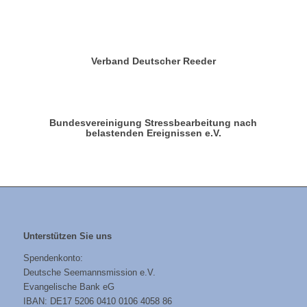
Verband Deutscher Reeder
Bundesvereinigung Stressbearbeitung nach
belastenden Ereignissen e.V.
Unterstützen Sie uns
Spendenkonto:
Deutsche Seemannsmission e.V.
Evangelische Bank eG
IBAN: DE17 5206 0410 0106 4058 86