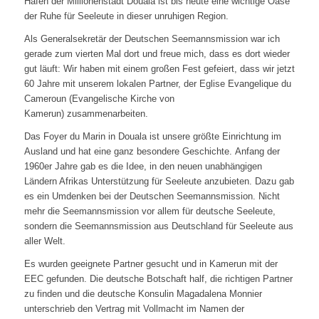
Hafen der Millionenstadt Douala ist bis heute eine wichtige Oase
der Ruhe für Seeleute in dieser unruhigen Region.
Als Generalsekretär der Deutschen Seemannsmission war ich
gerade zum vierten Mal dort und freue mich, dass es dort wieder
gut läuft: Wir haben mit einem großen Fest gefeiert, dass wir jetzt
60 Jahre mit unserem lokalen Partner, der Eglise Evangelique du
Cameroun (Evangelische Kirche von
Kamerun) zusammenarbeiten.
Das Foyer du Marin in Douala ist unsere größte Einrichtung im
Ausland und hat eine ganz besondere Geschichte. Anfang der
1960er Jahre gab es die Idee, in den neuen unabhängigen
Ländern Afrikas Unterstützung für Seeleute anzubieten. Dazu gab
es ein Umdenken bei der Deutschen Seemannsmission. Nicht
mehr die Seemannsmission vor allem für deutsche Seeleute,
sondern die Seemannsmission aus Deutschland für Seeleute aus
aller Welt.
Es wurden geeignete Partner gesucht und in Kamerun mit der
EEC gefunden. Die deutsche Botschaft half, die richtigen Partner
zu finden und die deutsche Konsulin Magadalena Monnier
unterschrieb den Vertrag mit Vollmacht im Namen der