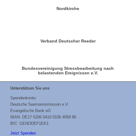
Nordkirche
Verband Deutscher Reeder
Bundesvereinigung Stressbearbeitung nach
belastenden Ereignissen e.V.
Unterstützen Sie uns
Spendenkonto:
Deutsche Seemannsmission e.V.
Evangelische Bank eG
IBAN: DE17 5206 0410 0106 4058 86
BIC: GENODEF1EK1
Jetzt Spenden