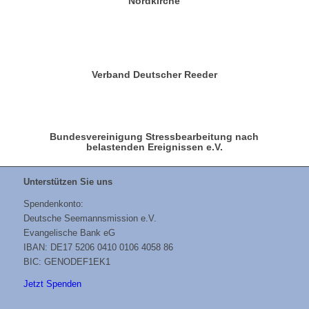
Nordkirche
Verband Deutscher Reeder
Bundesvereinigung Stressbearbeitung nach
belastenden Ereignissen e.V.
Unterstützen Sie uns
Spendenkonto:
Deutsche Seemannsmission e.V.
Evangelische Bank eG
IBAN: DE17 5206 0410 0106 4058 86
BIC: GENODEF1EK1
Jetzt Spenden