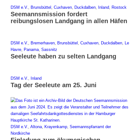
DSM e.V.
,
Brunsbüttel
,
Cuxhaven
,
Duckdalben
,
Inland
,
Rostock
Seemannsmission fordert
reibungslosen Landgang in allen Häfen
DSM e.V.
,
Bremerhaven
,
Brunsbüttel
,
Cuxhaven
,
Duckdalben
,
Le
Havre
,
Panama
,
Sassnitz
Seeleute haben zu selten Landgang
DSM e.V.
,
Inland
Tag der Seeleute am 25. Juni
DSM e.V.
,
Altona
,
Krayenkamp
,
Seemannspfarramt der
Nordkirche
Einladung zum ökumenischen