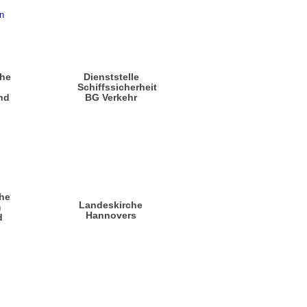
che
Dienststelle
n
Schiffssicherheit
nd
BG Verkehr
he
Landeskirche
m
Hannovers
d