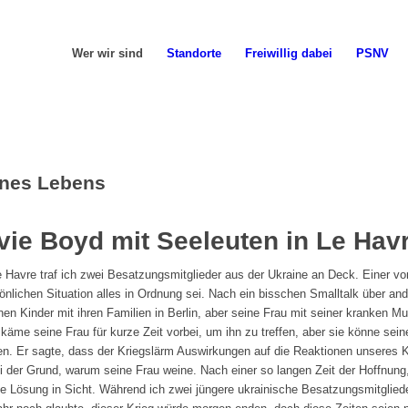
Wer wir sind
Standorte
Freiwillig dabei
PSNV
eines Lebens
vie Boyd mit Seeleuten in Le Havr
 Havre traf ich zwei Besatzungsmitglieder aus der Ukraine an Deck. Einer v
nlichen Situation alles in Ordnung sei. Nach ein bisschen Smalltalk über ande
nen Kinder mit ihren Familien in Berlin, aber seine Frau mit seiner kranken M
käme seine Frau für kurze Zeit vorbei, um ihn zu treffen, aber sie könne seine
en. Er sagte, dass der Kriegslärm Auswirkungen auf die Reaktionen unseres 
 der Grund, warum seine Frau weine. Nach einer so langen Zeit der Hoffnung,
Lösung in Sicht. Während ich zwei jüngere ukrainische Besatzungsmitglieder 