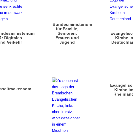
Bundesministerium
für Familie,
ndesministerium
Senioren,
Evangelis
ür Digitales
Frauen und
Kirche i
nd Verkehr
Jugend
Deutschla
Evangelisc
sseltracker.com
Kirche i
Rheinlan