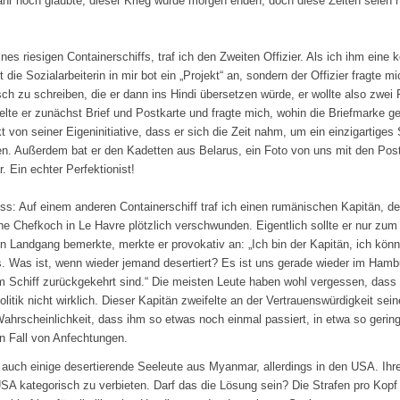
ahr noch glaubte, dieser Krieg würde morgen enden, doch diese Zeiten seien nu
s riesigen Containerschiffs, traf ich den Zweiten Offizier. Als ich ihm eine 
die Sozialarbeiterin in mir bot ein „Projekt“ an, sondern der Offizier fragte mi
ch zu schreiben, die er dann ins Hindi übersetzen würde, er wollte also zwei
te er zunächst Brief und Postkarte und fragte mich, wohin die Briefmarke gek
 von seiner Eigeninitiative, dass er sich die Zeit nahm, um ein einzigartiges 
n. Außerdem bat er den Kadetten aus Belarus, ein Foto von uns mit den Pos
. Ein echter Perfektionist!
s: Auf einem anderen Containerschiff traf ich einen rumänischen Kapitän, de
e Chefkoch in Le Havre plötzlich verschwunden. Eigentlich sollte er nur zum
en Landgang bemerkte, merkte er provokativ an: „Ich bin der Kapitän, ich kö
ss. Was ist, wenn wieder jemand desertiert? Es ist uns gerade wieder im Hamb
m Schiff zurückgekehrt sind.“ Die meisten Leute haben wohl vergessen, das
politik nicht wirklich. Dieser Kapitän zweifelte an der Vertrauenswürdigkeit se
hrscheinlichkeit, dass ihm so etwas noch einmal passiert, in etwa so gering 
en Fall von Anfechtungen.
 auch einige desertierende Seeleute aus Myanmar, allerdings in den USA. Ihre
A kategorisch zu verbieten. Darf das die Lösung sein? Die Strafen pro Kopf 