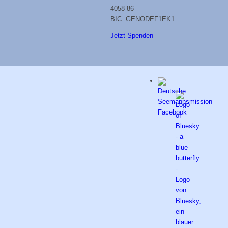
4058 86
BIC: GENODEF1EK1
Jetzt Spenden