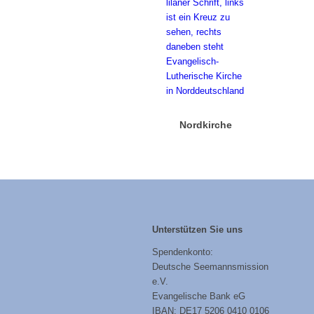
Nordkirche
Unterstützen Sie uns
Spendenkonto:
Deutsche Seemannsmission
e.V.
Evangelische Bank eG
IBAN: DE17 5206 0410 0106