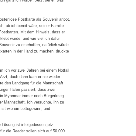
n gänzlich vorbei. Jetzt sei er, was
kostenlose Postkarte als Souvenir anbot,
ch, ob ich bereit wäre, seiner Familie
 Postkarten. Mit dem Hinweis, dass er
lebt würde, und wie viel ich dafür
Souvenir zu erschaffen, natürlich würde
tkarten in der Hand zu machen, druckte
m ich vor zwei Jahren bei einem Notfall
 Arzt, doch dann kam er nie wieder
nnte den Landgang für die Mannschaft
urger Hafen passiert, dass zwei
s in Myanmar immer noch Bürgerkrieg
iner Mannschaft. Ich versuchte, ihn zu
ist wie ein Lottogewinn, und
 Lösung ist infolgedessen jetz
für die Reeder sollen sich auf 50.000