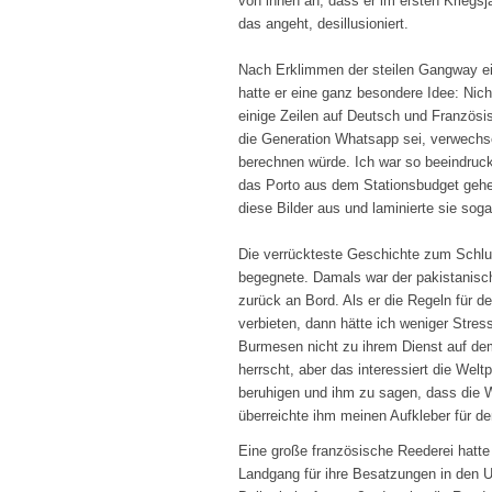
von ihnen an, dass er im ersten Kriegsj
das angeht, desillusioniert.
Nach Erklimmen der steilen Gangway eine
hatte er eine ganz besondere Idee: Nicht 
einige Zeilen auf Deutsch und Französis
die Generation Whatsapp sei, verwechsel
berechnen würde. Ich war so beeindruckt
das Porto aus dem Stationsbudget gehe
diese Bilder aus und laminierte sie sogar
Die verrückteste Geschichte zum Schlus
begegnete. Damals war der pakistanisch
zurück an Bord. Als er die Regeln für d
verbieten, dann hätte ich weniger Stre
Burmesen nicht zu ihrem Dienst auf de
herrscht, aber das interessiert die Welt
beruhigen und ihm zu sagen, dass die Wa
überreichte ihm meinen Aufkleber für d
Eine große französische Reederei hatte
Landgang für ihre Besatzungen in den US