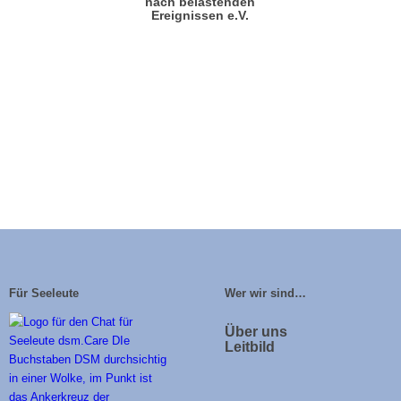
nach belastenden
Ereignissen e.V.
Für Seeleute
Wer wir sind…
Über uns
Leitbild