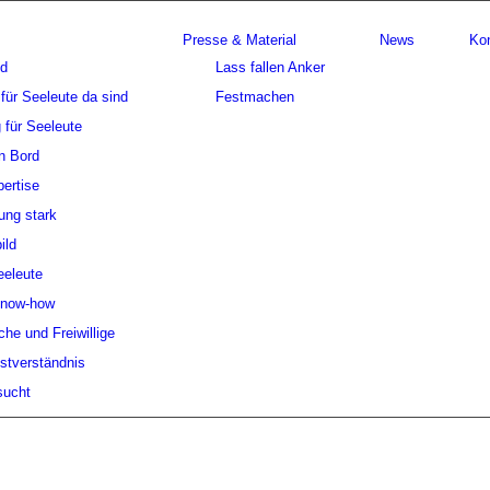
Presse & Material
News
Ko
nd
Lass fallen Anker
für Seeleute da sind
Festmachen
 für Seeleute
n Bord
ertise
ung stark
ild
eeleute
Know-how
che und Freiwillige
stverständnis
sucht