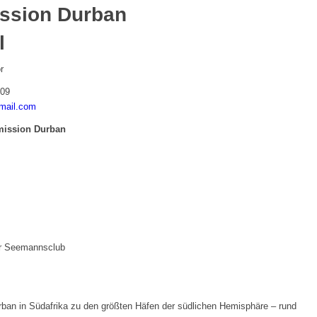
ssion Durban
l
r
009
mail.com
ission Durban
er Seemannsclub
ban in Südafrika zu den größten Häfen der südlichen Hemisphäre – rund