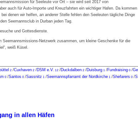
eemannsmission für Seeleute vor Ort – sie wird seit 2017 von
, aber auch für Auto-Importe und Kreuzfahrten ein wichtiger Hafen. Da kommen
 bei denen wir helfen, an anderer Stelle fehlen den Seeleuten tägliche Dinge
en den Seemannsclub in Durban jeden Tag.
besuche und Gottesdienste.
em Seemannsmissions-Netzwerk zusammen, um kleine Geschenke für die
el“, weiß Küsel.
üttel
/
Cuxhaven
/
DSM e.V.
/
Duckdalben
/
Duisburg
/
Fundraising
/
Ge
2
2
12
2
1
0
am
/
Santos
/
Sassnitz
/
Seemannspfarramt der Nordkirche
/
Shefarers
/
S
0
0
1
1
0
ang in allen Häfen