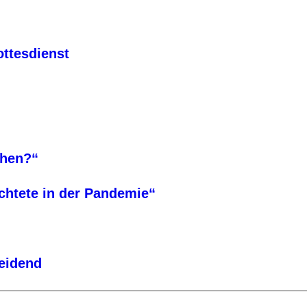
ttesdienst
ehen?“
üchtete in der Pandemie“
heidend