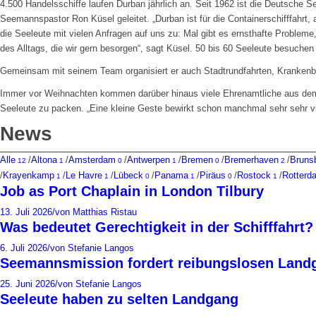
4.500 Handelsschiffe laufen Durban jährlich an. Seit 1962 ist die Deutsche S
Seemannspastor Ron Küsel geleitet. „Durban ist für die Containerschifffahrt
die Seeleute mit vielen Anfragen auf uns zu: Mal gibt es ernsthafte Probleme,
des Alltags, die wir gern besorgen“, sagt Küsel. 50 bis 60 Seeleute besuch
Gemeinsam mit seinem Team organisiert er auch Stadtrundfahrten, Kranken
Immer vor Weihnachten kommen darüber hinaus viele Ehrenamtliche aus d
Seeleute zu packen. „Eine kleine Geste bewirkt schon manchmal sehr sehr vi
News
Alle
/
Altona
/
Amsterdam
/
Antwerpen
/
Bremen
/
Bremerhaven
/
Brunsb
12
1
0
1
0
2
/
Krayenkamp
/
Le Havre
/
Lübeck
/
Panama
/
Piräus
/
Rostock
/
Rotterd
1
1
0
1
0
1
Job as Port Chaplain in London Tilbury
13. Juli 2026
/
von Matthias Ristau
Was bedeutet Gerechtigkeit in der Schifffahrt?
6. Juli 2026
/
von Stefanie Langos
Seemannsmission fordert reibungslosen Landg
25. Juni 2026
/
von Stefanie Langos
Seeleute haben zu selten Landgang