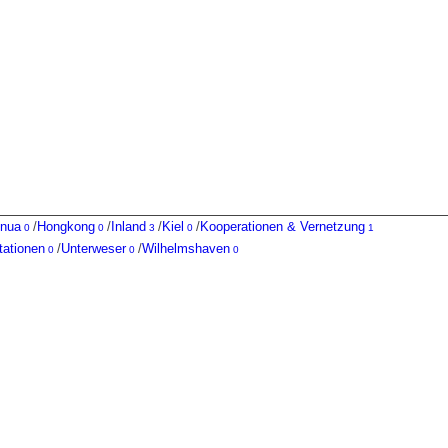
nua
/
Hongkong
/
Inland
/
Kiel
/
Kooperationen & Vernetzung
0
0
3
0
1
tationen
/
Unterweser
/
Wilhelmshaven
0
0
0