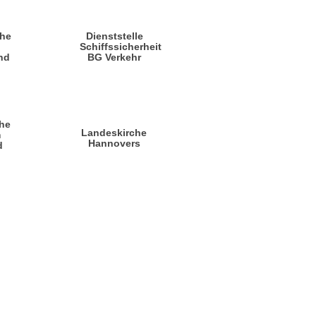
che
Dienststelle
n
Schiffssicherheit
nd
BG Verkehr
he
Landeskirche
m
Hannovers
d