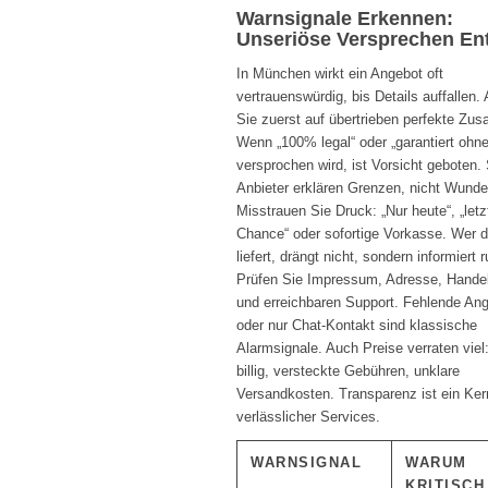
Warnsignale Erkennen:
Unseriöse Versprechen En
In München wirkt ein Angebot oft
vertrauenswürdig, bis Details auffallen.
Sie zuerst auf übertrieben perfekte Zus
Wenn „100% legal“ oder „garantiert ohne
versprochen wird, ist Vorsicht geboten.
Anbieter erklären Grenzen, nicht Wunde
Misstrauen Sie Druck: „Nur heute“, „letz
Chance“ oder sofortige Vorkasse. Wer d
liefert, drängt nicht, sondern informiert r
Prüfen Sie Impressum, Adresse, Handel
und erreichbaren Support. Fehlende An
oder nur Chat-Kontakt sind klassische
Alarmsignale. Auch Preise verraten viel
billig, versteckte Gebühren, unklare
Versandkosten. Transparenz ist ein Ke
verlässlicher Services.
WARNSIGNAL
WARUM
KRITISCH