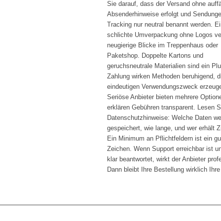
Sie darauf, dass der Versand ohne auffä
Absenderhinweise erfolgt und Sendunge
Tracking nur neutral benannt werden. E
schlichte Umverpackung ohne Logos ve
neugierige Blicke im Treppenhaus oder
Paketshop. Doppelte Kartons und
geruchsneutrale Materialien sind ein Plu
Zahlung wirken Methoden beruhigend, d
eindeutigen Verwendungszweck erzeug
Seriöse Anbieter bieten mehrere Option
erklären Gebühren transparent. Lesen S
Datenschutzhinweise: Welche Daten w
gespeichert, wie lange, und wer erhält Z
Ein Minimum an Pflichtfeldern ist ein g
Zeichen. Wenn Support erreichbar ist u
klar beantwortet, wirkt der Anbieter prof
Dann bleibt Ihre Bestellung wirklich Ihr