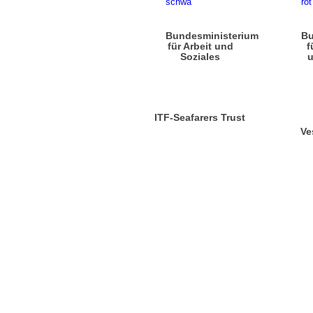
Bundesministerium
Bu
für Arbeit und
f
Soziales
u
ITF-Seafarers Trust
Ve