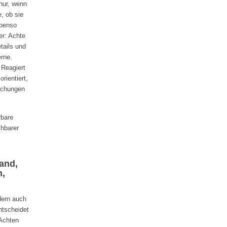
nur, wenn
e, ob sie
Ebenso
er: Achte
tails und
erne.
 Reagiert
rientiert,
schungen
rbare
chbarer
and,
n,
dern auch
ntscheidet
 Achten