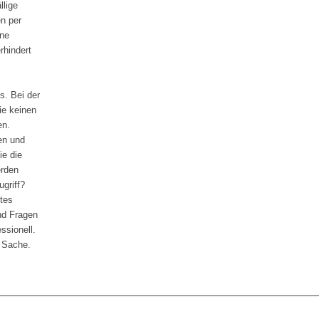
llige
n per
ine
rhindert
s. Bei der
ie keinen
en.
en und
ie die
erden
ugriff?
utes
nd Fragen
essionell.
e Sache.