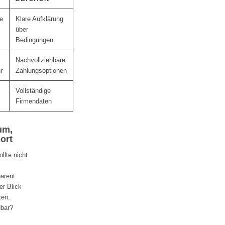
he
Klare Aufklärung
über
Bedingungen
Nachvollziehbare
r
Zahlungsoptionen
Vollständige
Firmendaten
um,
ort
llte nicht
parent
er Blick
ten,
dbar?