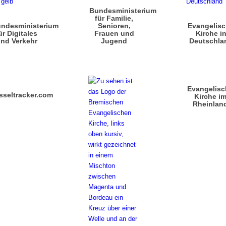
Bundesministerium
für Familie,
ndesministerium
Senioren,
Evangelis
ür Digitales
Frauen und
Kirche i
nd Verkehr
Jugend
Deutschla
Evangelisc
sseltracker.com
Kirche i
Rheinlan