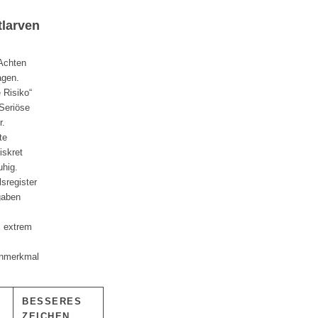
tlarven
 Achten
agen.
 Risiko“
 Seriöse
r.
te
iskret
uhig.
sregister
gaben
: extrem
rnmerkmal
BESSERES
ZEICHEN