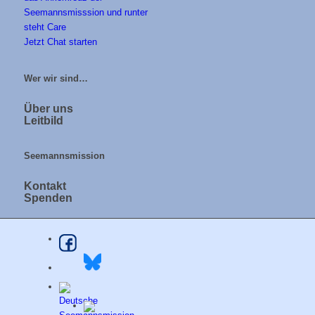
Jetzt Chat starten
Wer wir sind…
Über uns
Leitbild
Seemannsmission
Kontakt
Spenden