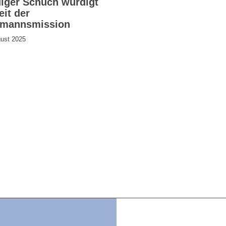
iger Schuch würdigt
eit der
mannsmission
gust 2025