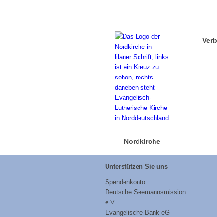
Ver
Nordkirche
Unterstützen Sie uns
Spendenkonto:
Deutsche Seemannsmission
e.V.
Evangelische Bank eG