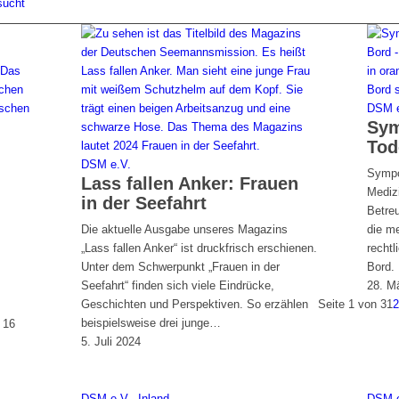
sucht
DSM e
Sym
Tod
DSM e.V.
Sympo
Lass fallen Anker: Frauen
Medizi
in der Seefahrt
Betre
Die aktuelle Ausgabe unseres Magazins
die m
„Lass fallen Anker“ ist druckfrisch erschienen.
recht
Unter dem Schwerpunkt „Frauen in der
Bord. 
Seefahrt“ finden sich viele Eindrücke,
28. M
Geschichten und Perspektiven. So erzählen
Seite 1 von 3
1
beispielsweise drei junge…
 16
5. Juli 2024
DSM e.V.
,
Inland
DSM e