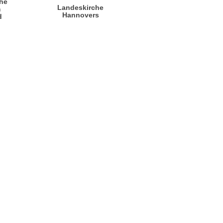
he
Landeskirche
m
Hannovers
d