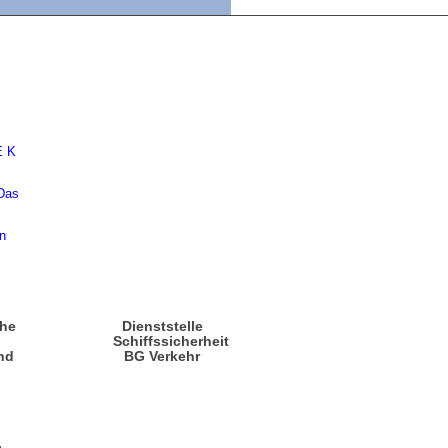
che
Dienststelle
n
Schiffssicherheit
nd
BG Verkehr