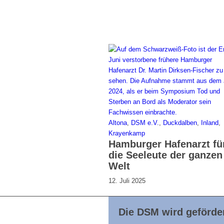
Altona
,
DSM e.V.
,
Duckdalben
,
Inland
,
Krayenkamp
Hamburger Hafenarzt fü
die Seeleute der ganzen
Welt
12. Juli 2025
Die DSM wird geförder