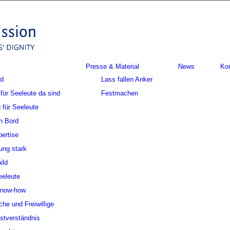
Presse & Material
News
Ko
nd
Lass fallen Anker
für Seeleute da sind
Festmachen
 für Seeleute
n Bord
ertise
ung stark
ild
eeleute
Know-how
che und Freiwillige
stverständnis