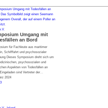
.V.
posium Umgang mit
esfällen an Bord
sium für Fachleute aus maritimer
n, Schifffahrt und psychosozialer
uung Dieses Symposium dreht sich um
edizinischen, psychosozialen und
lichen Aspekten von Todesfällen an
Eingeladen sind Vertreter der…
ärz 2024
2
3
.V.
,
Inland