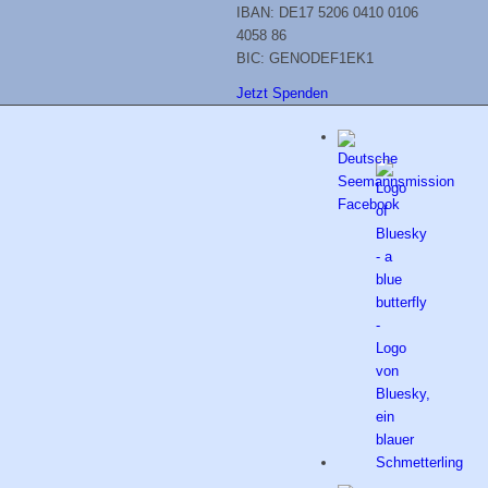
IBAN: DE17 5206 0410 0106
4058 86
BIC: GENODEF1EK1
Jetzt Spenden