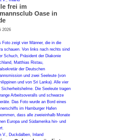
le frei im
mannsclub Oase in
de
i 2026
.V.
,
Duckdalben
,
Inland