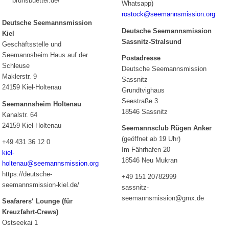
brunsbuettel.de/
Whatsapp)
rostock@seemannsmission.org
Deutsche Seemannsmission
Deutsche Seemannsmission
Kiel
Sassnitz-Stralsund
Geschäftsstelle und
Seemannsheim Haus auf der
Postadresse
Schleuse
Deutsche Seemannsmission
Maklerstr. 9
Sassnitz
24159 Kiel-Holtenau
Grundtvighaus
Seestraße 3
Seemannsheim Holtenau
18546 Sassnitz
Kanalstr. 64
24159 Kiel-Holtenau
Seemannsclub Rügen Anker
(geöffnet ab 19 Uhr)
+49 431 36 12 0
Im Fährhafen 20
kiel-
18546 Neu Mukran
holtenau@seemannsmission.org
https://deutsche-
+49 151 20782999
seemannsmission-kiel.de/
sassnitz-
seemannsmission@gmx.de
Seafarers‘ Lounge (für
Kreuzfahrt-Crews)
Ostseekai 1