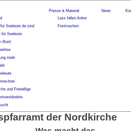
Presse & Material
News
Ko
nd
Lass fallen Anker
für Seeleute da sind
Festmachen
 für Seeleute
n Bord
ertise
ung stark
ild
eeleute
Know-how
che und Freiwillige
stverständnis
sucht
pfarramt der Nordkirche
Was macht das