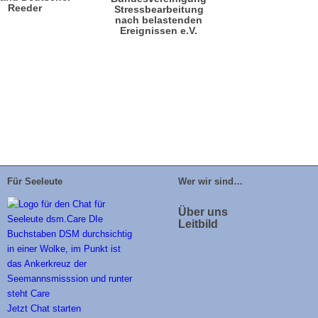
Reeder
Stressbearbeitung
nach belastenden
Ereignissen e.V.
Für Seeleute
Wer wir sind…
Über uns
Leitbild
Jetzt Chat starten