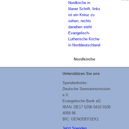
Nordkirche
Unterstützen Sie uns
Spendenkonto:
Deutsche Seemannsmission
e.V.
Evangelische Bank eG
IBAN: DE17 5206 0410 0106
4058 86
BIC: GENODEF1EK1
Jetzt Spenden