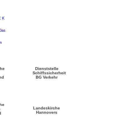
che
Dienststelle
n
Schiffssicherheit
nd
BG Verkehr
he
Landeskirche
m
Hannovers
d