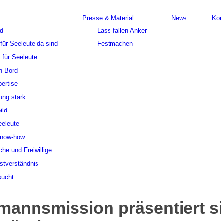
Presse & Material
News
Ko
nd
Lass fallen Anker
für Seeleute da sind
Festmachen
 für Seeleute
n Bord
ertise
ung stark
ild
eeleute
Know-how
che und Freiwillige
stverständnis
sucht
annsmission präsentiert s