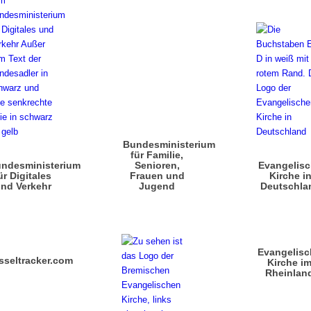
Bundesministerium
für Familie,
ndesministerium
Senioren,
Evangelis
ür Digitales
Frauen und
Kirche i
nd Verkehr
Jugend
Deutschla
Evangelisc
sseltracker.com
Kirche i
Rheinlan