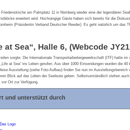
 Friedenskirche am Palmplatz 11 in Nürnberg wieder eine der legendären Seafa
onsblöcke erweitert wird. Hochrangige Gäste haben sich bereits für die Disku
Bornheim (Präsidentin Verband Deutscher Reeder). Es geht natürlich um das 
e at Sea“, Halle 6, (Webcode JY21
eilen sorgte: Die Internationale Transportarbeitergewerkschaft (ITF) hatte im
Life at Sea“ ins Leben gerufen. Aus über 1000 Einsendungen wurden die 40 b
ese Ausstellung (siehe Foto Aufbau) finden Sie nun im Ausstellungsbereich v
ren Blick auf das Leben der Seeleute geben. Selbstverständlich stehen auch M
 vor Ort zur Verfügung.
t und unterstützt durch