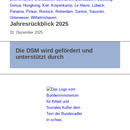
Genua
,
Hongkong
,
Kiel
,
Krayenkamp
,
Le Havre
,
Lübeck
,
Panama
,
Piräus
,
Rostock
,
Rotterdam
,
Santos
,
Sassnitz
,
Unterweser
,
Wilhelmshaven
Jahresrückblick 2025
31. Dezember 2025
Die DSM wird gefördert und
unterstützt durch