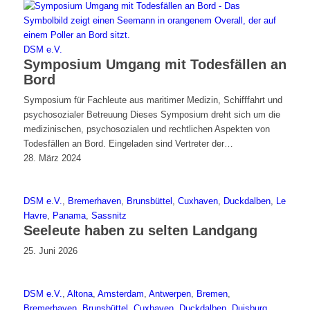
DSM e.V.
Symposium Umgang mit Todesfällen an
Bord
Symposium für Fachleute aus maritimer Medizin, Schifffahrt und
psychosozialer Betreuung Dieses Symposium dreht sich um die
medizinischen, psychosozialen und rechtlichen Aspekten von
Todesfällen an Bord. Eingeladen sind Vertreter der…
28. März 2024
DSM e.V.
,
Bremerhaven
,
Brunsbüttel
,
Cuxhaven
,
Duckdalben
,
Le
Havre
,
Panama
,
Sassnitz
Seeleute haben zu selten Landgang
25. Juni 2026
DSM e.V.
,
Altona
,
Amsterdam
,
Antwerpen
,
Bremen
,
Bremerhaven
,
Brunsbüttel
,
Cuxhaven
,
Duckdalben
,
Duisburg
,