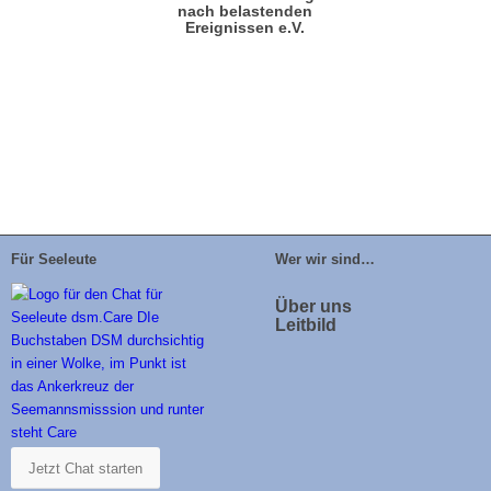
nach belastenden
Ereignissen e.V.
Für Seeleute
Wer wir sind…
Über uns
Leitbild
Jetzt Chat starten