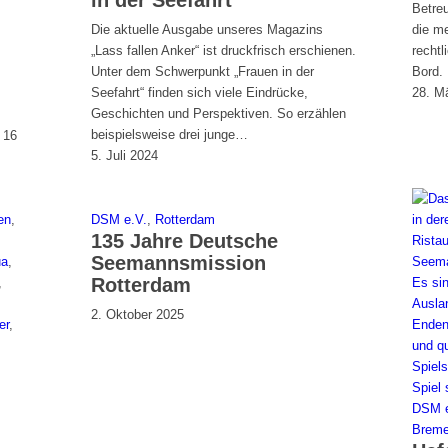
in der Seefahrt
Betre
Die aktuelle Ausgabe unseres Magazins
die m
„Lass fallen Anker“ ist druckfrisch erschienen.
recht
Unter dem Schwerpunkt „Frauen in der
Bord. 
Seefahrt“ finden sich viele Eindrücke,
28. M
Geschichten und Perspektiven. So erzählen
beispielsweise drei junge…
 16
5. Juli 2024
en
,
DSM e.V.
,
Rotterdam
135 Jahre Deutsche
Seemannsmission
ua
,
Rotterdam
,
2. Oktober 2025
er
,
DSM e
Breme