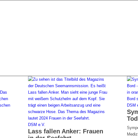
DSM e
Sym
Tod
DSM e.V.
Sympo
Lass fallen Anker: Frauen
Medizi