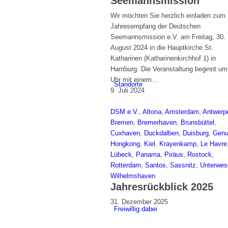
Seemannsmission
Wir möchten Sie herzlich einladen zum
Jahresempfang der Deutschen
Seemannsmission e.V. am Freitag, 30.
August 2024 in die Hauptkirche St.
Katharinen (Katharinenkirchhof 1) in
Hamburg. Die Veranstaltung beginnt um
Uhr mit einem…
Standorte
9. Juli 2024
DSM e.V.
,
Altona
,
Amsterdam
,
Antwerp
Bremen
,
Bremerhaven
,
Brunsbüttel
,
Cuxhaven
,
Duckdalben
,
Duisburg
,
Gen
Hongkong
,
Kiel
,
Krayenkamp
,
Le Havre
Lübeck
,
Panama
,
Piräus
,
Rostock
,
Rotterdam
,
Santos
,
Sassnitz
,
Unterwes
Wilhelmshaven
Jahresrückblick 2025
31. Dezember 2025
Freiwillig dabei