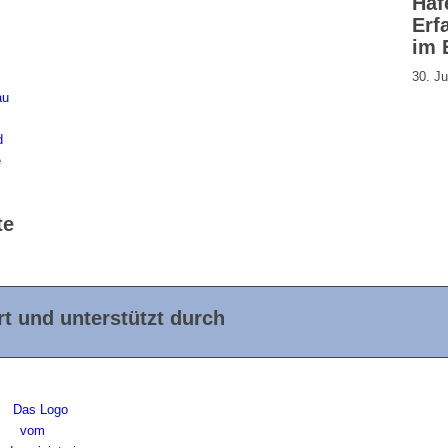
Haf
Erf
im 
30. Ju
te
t und unterstützt durch