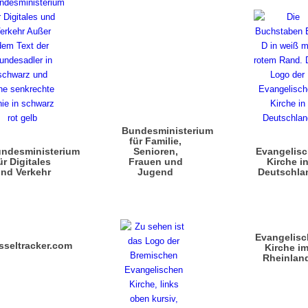
Bundesministerium
für Familie,
ndesministerium
Senioren,
Evangelis
ür Digitales
Frauen und
Kirche i
nd Verkehr
Jugend
Deutschla
Evangelisc
sseltracker.com
Kirche i
Rheinlan