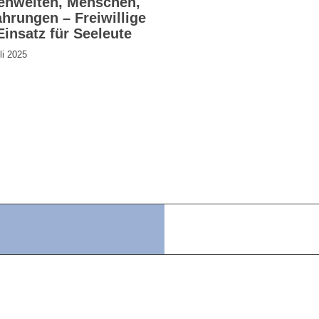
enwelten, Menschen,
ahrungen – Freiwillige
Einsatz für Seeleute
li 2025