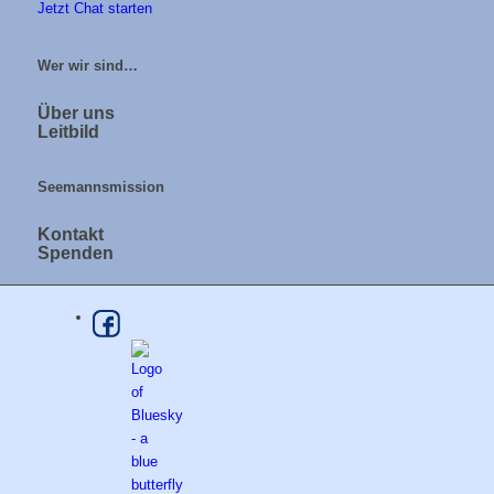
Jetzt Chat starten
Wer wir sind…
Über uns
Leitbild
Seemannsmission
Kontakt
Spenden