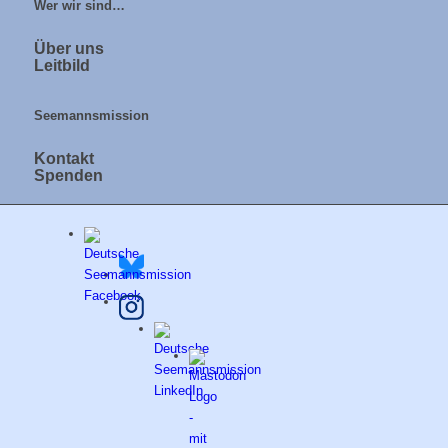
Wer wir sind…
Über uns
Leitbild
Seemannsmission
Kontakt
Spenden